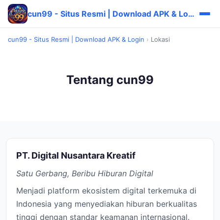
cun99 - Situs Resmi | Download APK & Login
cun99 - Situs Resmi | Download APK & Login
›
Lokasi
Tentang cun99
PT. Digital Nusantara Kreatif
Satu Gerbang, Beribu Hiburan Digital
Menjadi platform ekosistem digital terkemuka di
Indonesia yang menyediakan hiburan berkualitas
tinggi dengan standar keamanan internasional.