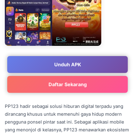
Unduh APK
Daftar Sekarang
PP123 hadir sebagai solusi hiburan digital terpadu yang
dirancang khusus untuk memenuhi gaya hidup modern
pengguna ponsel pintar saat ini. Sebagai aplikasi mobile
yang menonjol di kelasnya, PP123 menawarkan ekosistem