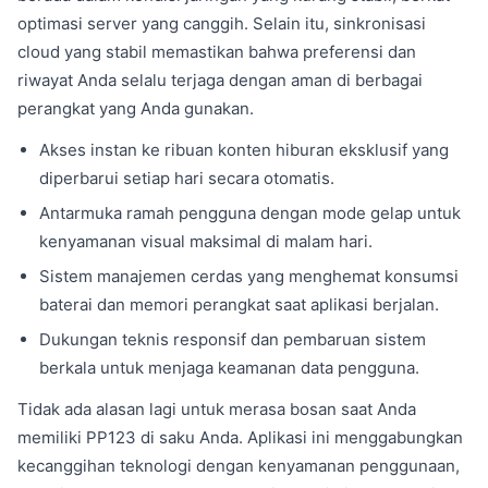
optimasi server yang canggih. Selain itu, sinkronisasi
cloud yang stabil memastikan bahwa preferensi dan
riwayat Anda selalu terjaga dengan aman di berbagai
perangkat yang Anda gunakan.
Akses instan ke ribuan konten hiburan eksklusif yang
diperbarui setiap hari secara otomatis.
Antarmuka ramah pengguna dengan mode gelap untuk
kenyamanan visual maksimal di malam hari.
Sistem manajemen cerdas yang menghemat konsumsi
baterai dan memori perangkat saat aplikasi berjalan.
Dukungan teknis responsif dan pembaruan sistem
berkala untuk menjaga keamanan data pengguna.
Tidak ada alasan lagi untuk merasa bosan saat Anda
memiliki PP123 di saku Anda. Aplikasi ini menggabungkan
kecanggihan teknologi dengan kenyamanan penggunaan,