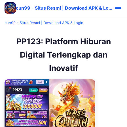
cun99 - Situs Resmi | Download APK & Login
cun99 - Situs Resmi | Download APK & Login
PP123: Platform Hiburan
Digital Terlengkap dan
Inovatif