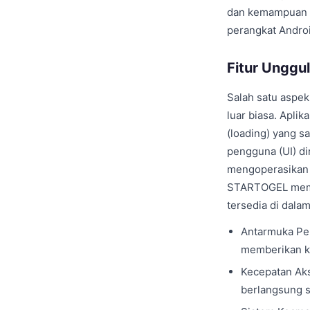
dan kemampuan u
perangkat Andro
Fitur Unggu
Salah satu aspe
luar biasa. Apli
(loading) yang s
pengguna (UI) di
mengoperasikan s
STARTOGEL membe
tersedia di dala
Antarmuka Pen
memberikan k
Kecepatan Aks
berlangsung s