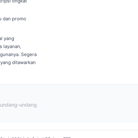
ipsi tingkat
ru dan promo
al yang
s layanan,
ggunanya. Segera
 yang ditawarkan
i undang-undang.