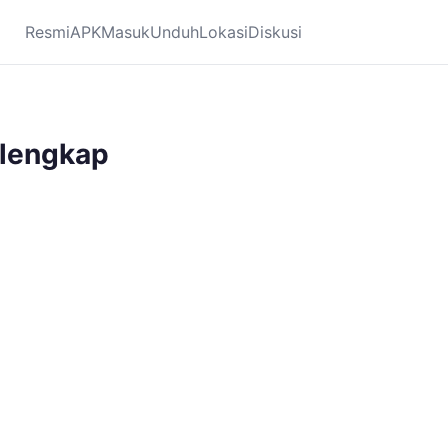
Resmi
APK
Masuk
Unduh
Lokasi
Diskusi
rlengkap