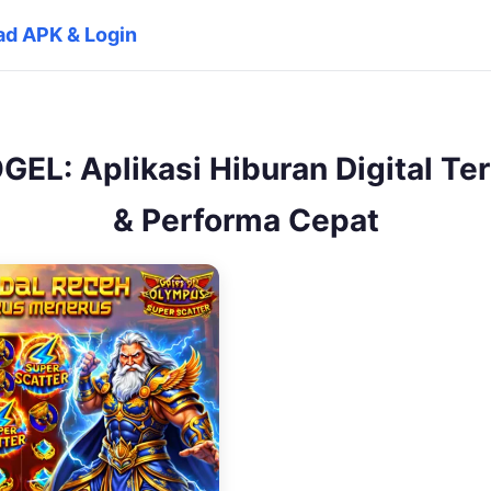
ad APK & Login
EL: Aplikasi Hiburan Digital Te
& Performa Cepat