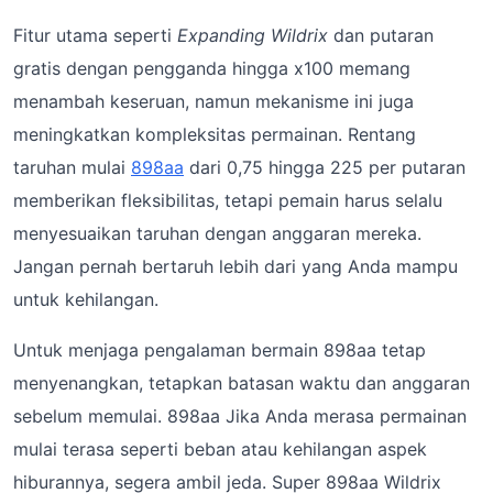
Fitur utama seperti
Expanding Wildrix
dan putaran
gratis dengan pengganda hingga x100 memang
menambah keseruan, namun mekanisme ini juga
meningkatkan kompleksitas permainan. Rentang
taruhan mulai
898aa
dari 0,75 hingga 225 per putaran
memberikan fleksibilitas, tetapi pemain harus selalu
menyesuaikan taruhan dengan anggaran mereka.
Jangan pernah bertaruh lebih dari yang Anda mampu
untuk kehilangan.
Untuk menjaga pengalaman bermain 898aa tetap
menyenangkan, tetapkan batasan waktu dan anggaran
sebelum memulai. 898aa Jika Anda merasa permainan
mulai terasa seperti beban atau kehilangan aspek
hiburannya, segera ambil jeda. Super 898aa Wildrix