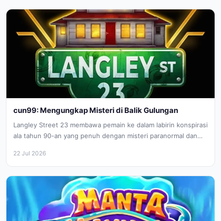
cun99: Mengungkap Misteri di Balik Gulungan
Langley Street 23 membawa pemain ke dalam labirin konspirasi
ala tahun 90-an yang penuh dengan misteri paranormal dan
investigasi rahasia....
22 Jul 2026