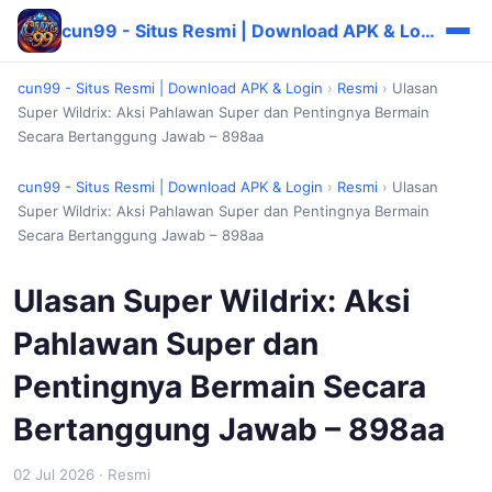
cun99 - Situs Resmi | Download APK & Login
cun99 - Situs Resmi | Download APK & Login
›
Resmi
›
Ulasan
Super Wildrix: Aksi Pahlawan Super dan Pentingnya Bermain
Secara Bertanggung Jawab – 898aa
cun99 - Situs Resmi | Download APK & Login
›
Resmi
›
Ulasan
Super Wildrix: Aksi Pahlawan Super dan Pentingnya Bermain
Secara Bertanggung Jawab – 898aa
Ulasan Super Wildrix: Aksi
Pahlawan Super dan
Pentingnya Bermain Secara
Bertanggung Jawab – 898aa
02 Jul 2026
· Resmi